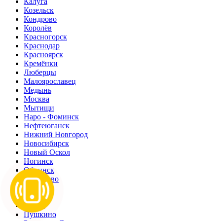
Калуга
Козельск
Кондрово
Королёв
Красногорск
Краснодар
Красноярск
Кремёнки
Люберцы
Малоярославец
Медынь
Москва
Мытищи
Наро - Фоминск
Нефтеюганск
Нижний Новгород
Новосибирск
Новый Оскол
Ногинск
Обнинск
Одинцово
Омск
Орёл
Пермь
Пушкино