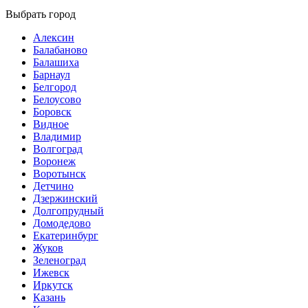
Выбрать город
Алексин
Балабаново
Балашиха
Барнаул
Белгород
Белоусово
Боровск
Видное
Владимир
Волгоград
Воронеж
Воротынск
Детчино
Дзержинский
Долгопрудный
Домодедово
Екатеринбург
Жуков
Зеленоград
Ижевск
Иркутск
Казань